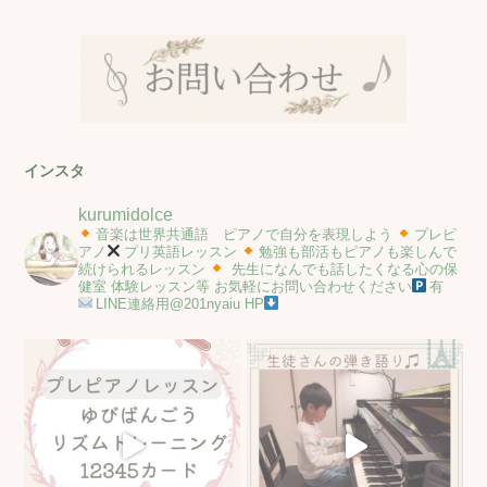
インスタ
kurumidolce
音楽は世界共通語 ピアノで自分を表現しよう
プレピ
アノ
プリ英語レッスン
勉強も部活もピアノも楽しんで
続けられるレッスン
先生になんでも話したくなる心の保
健室
体験レッスン等
お気軽にお問い合わせください
有
LINE連絡用@201nyaiu
HP